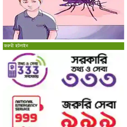
জরুরী হটলাইন