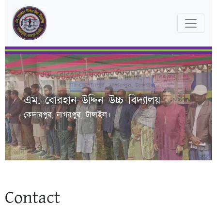
এম. বোরহান উদ্দিন উচ্চ বিদ্যালয়
কেদারপুর, নাগরপুর, টাঙ্গাইল।
Contact